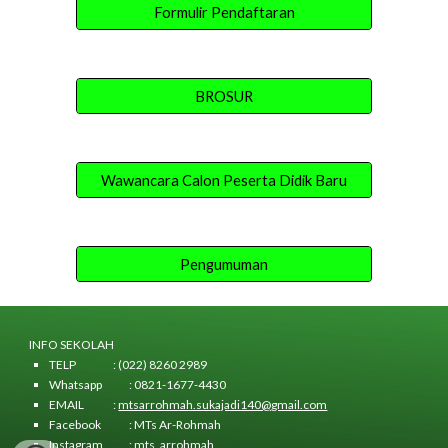
Formulir Pendaftaran
BROSUR
Wawancara Calon Peserta Didik Baru
Pengumuman
INFO SEKOLAH
TELP
: (022) 8260 2989
Whatsapp
: 0821-1677-4430
EMAIL
:
mtsarrohmah.sukajadi140@gmail.com
Facebook
: MTs Ar-Rohmah
Instagram
: mts_arrohmah