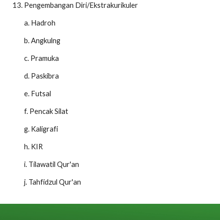
Pengembangan Diri/Ekstrakurikuler
a. Hadroh
b. Angkulng
c. Pramuka
d. Paskibra
e. Futsal
f. Pencak Silat
g. Kaligrafi
h. KIR
i. Tilawatil Qur'an
j. Tahfidzul Qur'an